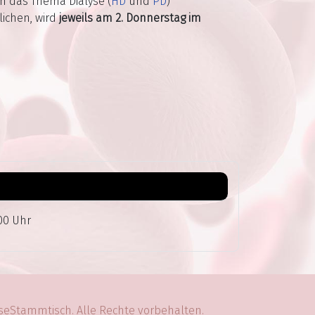
um das Thema Dialyse (
HD
und
PD
)
ichen, wird
jeweils am 2. Donnerstag im
00 Uhr
yseStammtisch. Alle Rechte vorbehalten.