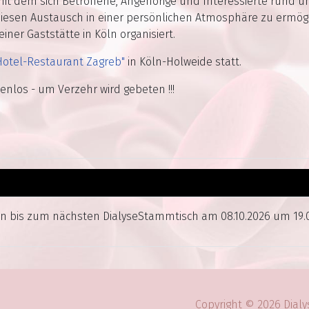
mit dem sich Betroffene, Angehörige und Interessierte rund 
esen Austausch in einer persönlichen Atmosphäre zu ermögl
iner Gaststätte in Köln organisiert.
Hotel-Restaurant Zagreb"
in Köln-Holweide statt.
nlos - um Verzehr wird gebeten !!!
n bis zum nächsten DialyseStammtisch am 08.10.2026 um 19.
Copyright © 2026 Dial