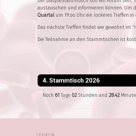
Der DialyseStammtisch soll ein Forum sein, 
austauschen und informieren können. Um di
Quartal
um 19.oo Uhr ein lockeres Treffen in e
Das nächste Treffen findet wie gewohnt im
"
Die Teilnahme an den Stammtischen ist koste
4. Stammtisch 2026
Noch
61
Tage
02
Stunden and
28
:
42
Minute
LEXIKON